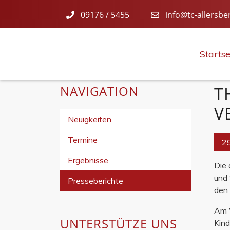
09176 / 5455
info@tc-allersbe
Startse
NAVIGATION
T
V
Neuigkeiten
Termine
2
Ergebnisse
Die 
und 
Presseberichte
den 
Am V
UNTERSTÜTZE UNS
Kind