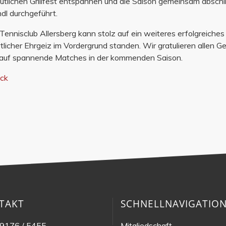
tlichen Grillfest entspannen und die Saison gemeinsam absch
dl durchgeführt.
Tennisclub Allersberg kann stolz auf ein weiteres erfolgreiches 
tlicher Ehrgeiz im Vordergrund standen. Wir gratulieren allen G
 auf spannende Matches in der kommenden Saison.
ück
TAKT
SCHNELLNAVIGATIO
9176 / 5455
Mitgliedschaft