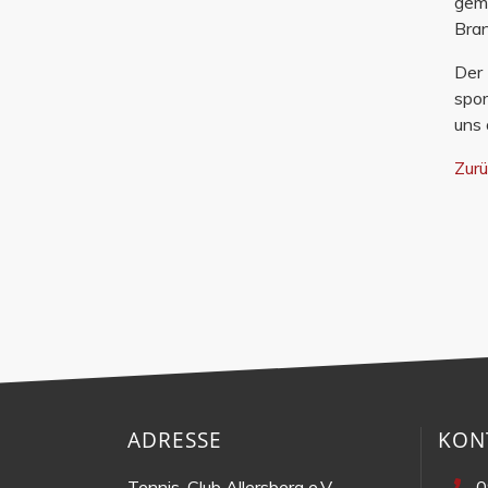
gemü
Bran
Der 
spor
uns
Zur
ADRESSE
KON
Tennis-Club Allersberg e.V.
0