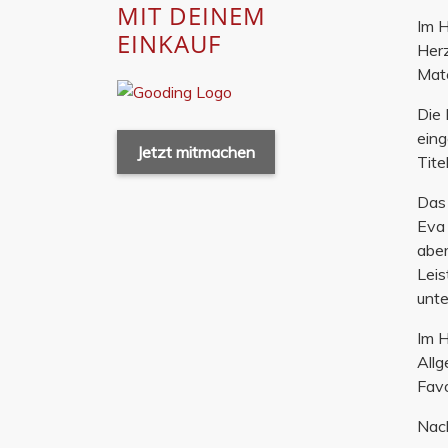
MIT DEINEM
Im H
EINKAUF
Herz
Matc
Die 
eing
Jetzt mitmachen
Tite
Das 
Eva 
aber
Leis
unte
Im H
Allg
Favo
Nach