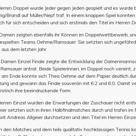
erren Doppel wurde Jeder gegen Jeden gespielt und es wurde 
ig/Brandl auf Müller/Nepf traf. In einem knappen Spiel konnten
h für sich entscheiden und sich erstmals den Titel im Herren D
Damen zeigten ebenfalls ihr Können im Doppelwettbewerb, und
espielten Teams Oehme/Ramsauer. Sie setzten sich ungefährdet
l aus dem letzten Jahr.
Damen Einzel Finale zeigte die Entwicklung der Damenmannsc
Ramsauer antrat. Beide Spielerinnen, im Doppel noch vereint, z
 am Ende konnte sich Thea Oehme auf dem Papier deutlich dur
tung und gewann das Finale souverän mit 6:2 und 6:0. Damit ver
rstrich ihre beeindruckende Form.
erren Einzel wurden die Erwartungen der Zuschauer nicht ent
eier setzten sich in ihren Halbfinalmatches durch und trafen im 
rit Andreas Allgeier durchsetzen und den Titel im Herren Einzel
 den Matches und dem teils qualitativ hochklassigen Tennis ko