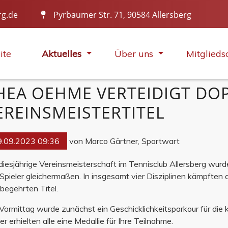
rg.de
Pyrbaumer Str. 71, 90584 Allersberg
IN ALLER MUNDE
ite
Aktuelles
Über uns
Mitglieds
HEA OEHME VERTEIDIGT DO
EREINSMEISTERTITEL
9.09.2023 09:36
von Marco Gärtner, Sportwart
diesjährige Vereinsmeisterschaft im Tennisclub Allersberg wur
Spieler gleichermaßen. In insgesamt vier Disziplinen kämpften d
begehrten Titel.
ormittag wurde zunächst ein Geschicklichkeitsparkour für die 
er erhielten alle eine Medallie für Ihre Teilnahme.