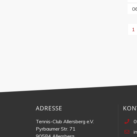
0
1
ADRESSE
KON
Tennis-Club Allersberg e.V.
0
Pyrbaumer Str. 71
i
90584 Allersberg