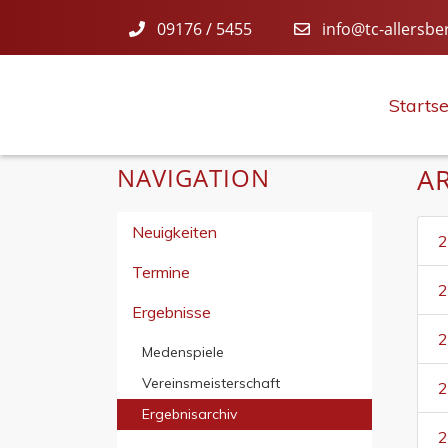
09176 / 5455
info@tc-allersbe
Startse
NAVIGATION
A
Neuigkeiten
2
Termine
2
Ergebnisse
2
Medenspiele
Vereinsmeisterschaft
2
Ergebnisarchiv
2