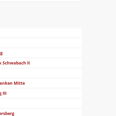
rg
ark Schwabach II
ranken Mitte
 III
lersberg