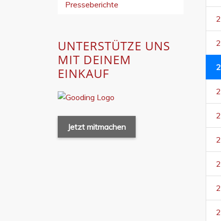
Presseberichte
2
UNTERSTÜTZE UNS
2
MIT DEINEM
2
EINKAUF
2
2
Jetzt mitmachen
2
2
2
2