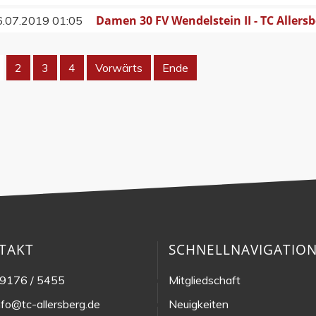
Damen 30 FV Wendelstein II - TC Allersb
6.07.2019 01:05
2
3
4
Vorwärts
Ende
TAKT
SCHNELLNAVIGATIO
9176 / 5455
Mitgliedschaft
nfo@tc-allersberg.de
Neuigkeiten